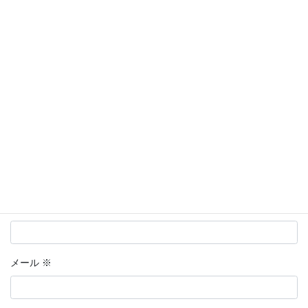
メールアドレスが公開されることはありません。
※
が付いている
欄は必須項目です
コメント
※
名前
※
メール
※